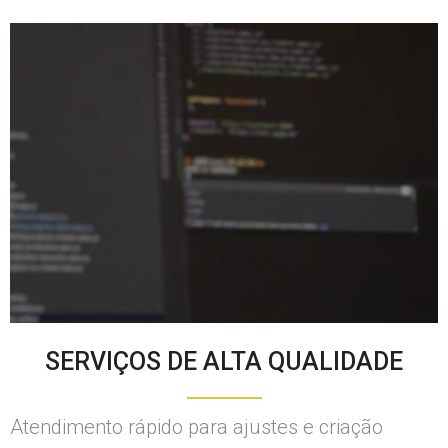
SERVIÇOS DE ALTA QUALIDADE
Atendimento rápido para ajustes e criação