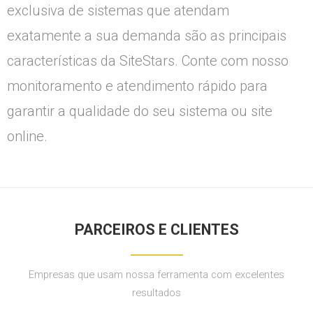
exclusiva de sistemas que atendam
exatamente a sua demanda são as principais
características da SiteStars. Conte com nosso
monitoramento e atendimento rápido para
garantir a qualidade do seu sistema ou site
online.
PARCEIROS E CLIENTES
Empresas que usam nossa ferramenta com excelentes
resultados