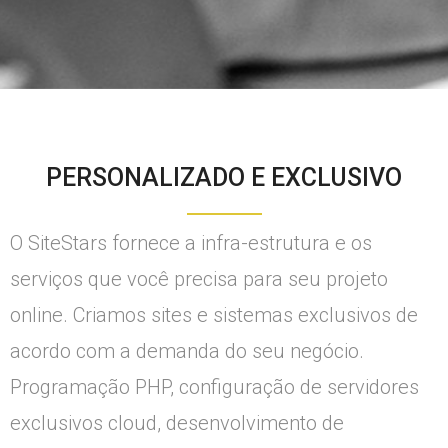
PERSONALIZADO E EXCLUSIVO
O SiteStars fornece a infra-estrutura e os
serviços que você precisa para seu projeto
online. Criamos sites e sistemas exclusivos de
acordo com a demanda do seu negócio.
Programação PHP, configuração de servidores
exclusivos cloud, desenvolvimento de